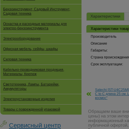
Бензоинструмент, Садовый Инструмент,
Садовая техника
Характеристики
Оснастка и расходные материалы для
электро-бензоинструмента
Характеристики товар
Производитель
Электрооборудование
Описание
Офисная мебель, сейфы, шкафы
Габариты:
Страна происхождения
Силовая техника
Срок эксплуатации:
Кабельно-проводниковая продукция,
Материалы, Крепеж
Светотехника, Лампы, Батарейки,
Аккумуляторы
Satechi [ST-U4C25M
C to C длина 25 см. 
космос"
Электроустановочные изделия
Товары с поврежденной упаковкой
Обращаем ваше вним
цены) на этом инте
информационный хар
Сервисный центр
публичной офертой,