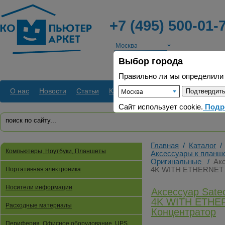
+7 (495) 500-01-
Выбор города
+7 (965) 409-42
для организац
Правильно ли мы определили
О нас
Новости
Статьи
Как заказать
Доставка
Оплата
Сайт использует cookie.
Подр
Главная
/
Каталог
/
Компьютеры, Ноутбуки, Планшеты
Аксессуары к планш
Оригинальные
/
Ак
Портативная электроника
4K WITH ETHERNET 
Носители информации
Аксессуар Sat
4K WITH ETHE
Расходные материалы
Концентратор
Периферия, Офисное оборудование, UPS