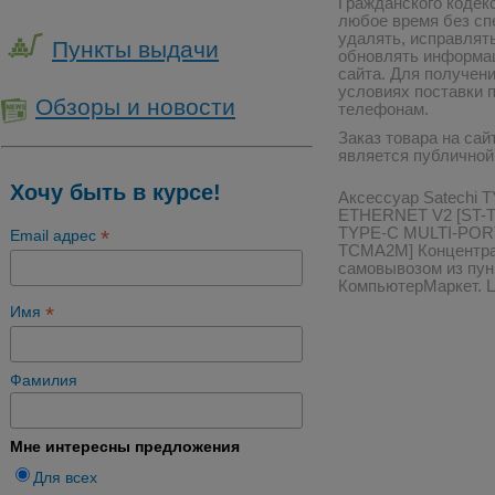
Гражданского кодекс
любое время без сп
удалять, исправлят
Пункты выдачи
обновлять информац
сайта. Для получен
условиях поставки 
Обзоры и новости
телефонам.
Заказ товара на сай
является публичной
Хочу быть в курсе!
Аксессуар Satechi
ETHERNET V2 [ST-T
TYPE-C MULTI-POR
*
Email адрес
TCMA2M] Концентрат
самовывозом из пун
КомпьютерМаркет. Це
*
Имя
Фамилия
Мне интересны предложения
Для всех