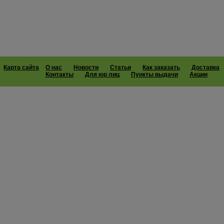
Карта сайта
О нас
Новости
Статьи
Как заказать
Доставка
Контакты
Для юр лиц
Пункты выдачи
Акции