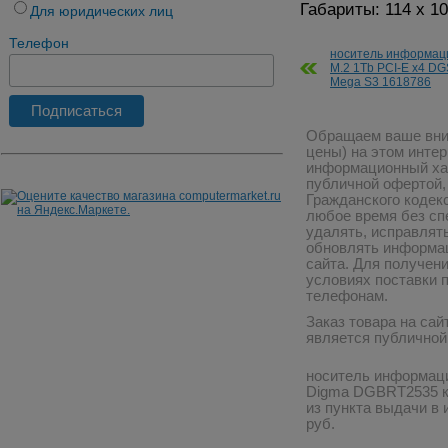
Габариты: 114 х 1
Для юридических лиц
Телефон
носитель информац
M.2 1Tb PCI-E x4 
Mega S3 1618786
Обращаем ваше вним
цены) на этом инте
информационный хар
публичной офертой,
Гражданского кодекс
любое время без сп
удалять, исправлят
обновлять информац
сайта. Для получен
условиях поставки 
телефонам.
Заказ товара на сай
является публичной
носитель информац
Digma DGBRT2535 ку
из пункта выдачи в
руб.