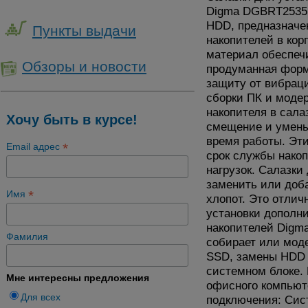
Digma DGBRT2535 
HDD, предназначе
Пункты выдачи
накопителей в ко
материал обеспечи
Обзоры и новости
продуманная форм
защиту от вибрац
сборки ПК и моде
накопителя в сала
Хочу быть в курсе!
смещение и умень
время работы. Эт
*
Email адрес
срок службы накоп
нагрузок. Салазки
заменить или доб
*
Имя
хлопот. Это отлич
установки дополни
накопителей Digma
Фамилия
собирает или мод
SSD, замены HDD 
системном блоке. 
Мне интересны предложения
офисного компьют
Для всех
подключения: Сис