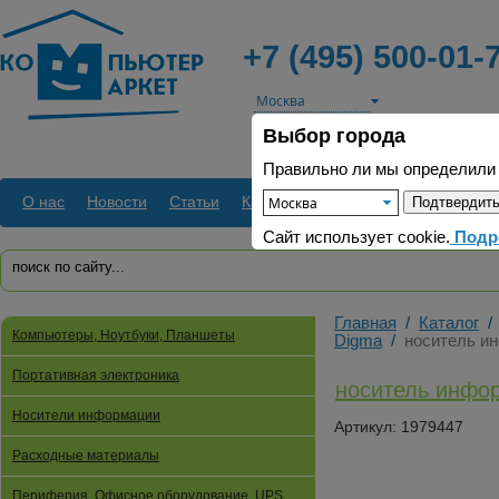
+7 (495) 500-01-
Выбор города
+7 (965) 409-42
для организац
Правильно ли мы определили
О нас
Новости
Статьи
Как заказать
Доставка
Оплата
Сайт использует cookie.
Подр
Главная
/
Каталог
/
Компьютеры, Ноутбуки, Планшеты
Digma
/
носитель и
Портативная электроника
носитель инфо
Носители информации
Артикул: 1979447
Расходные материалы
Периферия, Офисное оборудование, UPS